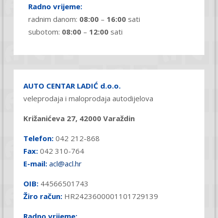
Radno vrijeme:
radnim danom:
08:00
–
16:00
sati
subotom:
08:00
–
12:00
sati
AUTO CENTAR LADIĆ d.o.o.
veleprodaja i maloprodaja autodijelova
Križanićeva 27, 42000 Varaždin
Telefon:
042 212-868
Fax:
042 310-764
E-mail:
acl@acl.hr
OIB:
44566501743
Žiro račun:
HR2423600001101729139
Radno vrijeme: