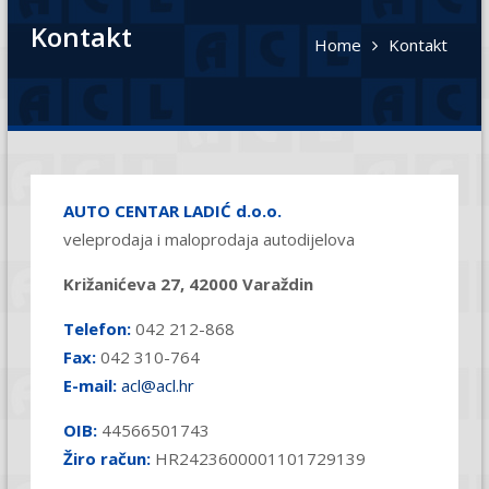
Kontakt
Home
Kontakt
AUTO CENTAR LADIĆ d.o.o.
veleprodaja i maloprodaja autodijelova
Križanićeva 27, 42000 Varaždin
Telefon:
042 212-868
Fax:
042 310-764
E-mail:
acl@acl.hr
OIB:
44566501743
Žiro račun:
HR2423600001101729139