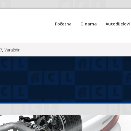
Početna
O nama
Autodijelovi
7, Varaždin