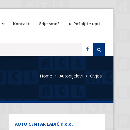
Kontakt
Gdje smo?
► Pošaljite upit
Search
for:
Facebook
Home
Autodijelovi
Ovjes
AUTO CENTAR LADIĆ d.o.o.