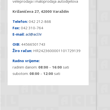
veleprodaja i maloprodaja autodijelova
Križanićeva 27, 42000 Varaždin
Telefon:
042 212-868
Fax:
042 310-764
E-mail:
acl@acl.hr
OIB:
44566501743
Žiro račun:
HR2423600001101729139
Radno vrijeme:
radnim danom:
08:00
–
16:00
sati
subotom:
08:00
–
12:00
sati